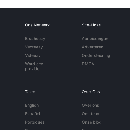
Ons Netwerk
Site-Links
Brusheezy
Aanbiedingen
Vecteezy
Adverteren
Videezy
Ondersteuning
Word een
DMCA
provider
Talen
Over Ons
English
Over ons
Español
Ons team
Português
Onze blog