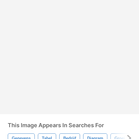
This Image Appears In Searches For
Gegevens
Tabel
Bedrijf
Diagram
Groei
I