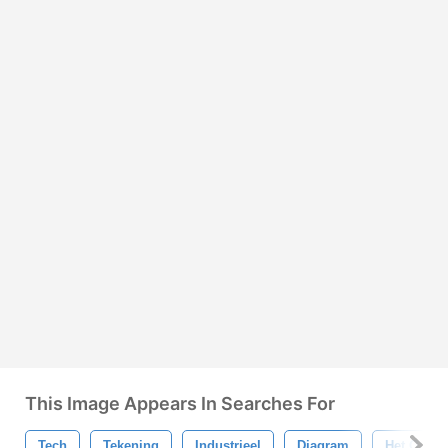
This Image Appears In Searches For
Tech
Tekening
Industrieel
Diagram
Het Opste