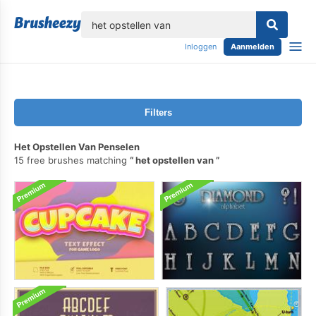
lose
Inloggen
Aanmelden
Filters
Het Opstellen Van Penselen
15 free brushes matching
het opstellen van