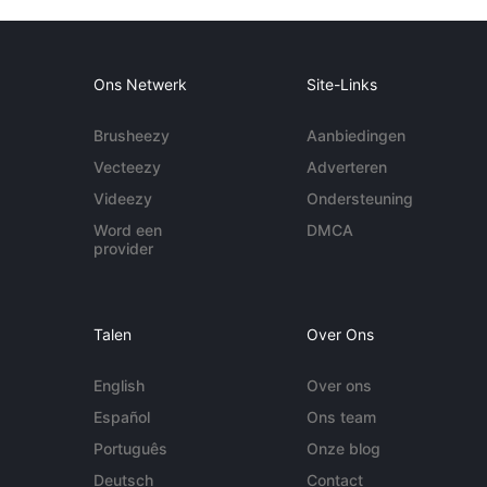
Ons Netwerk
Site-Links
Brusheezy
Aanbiedingen
Vecteezy
Adverteren
Videezy
Ondersteuning
Word een
DMCA
provider
Talen
Over Ons
English
Over ons
Español
Ons team
Português
Onze blog
Deutsch
Contact