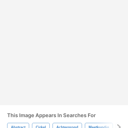
This Image Appears In Searches For
Abstract
Cirkel
Achtergrond
Meetkundig
Mod