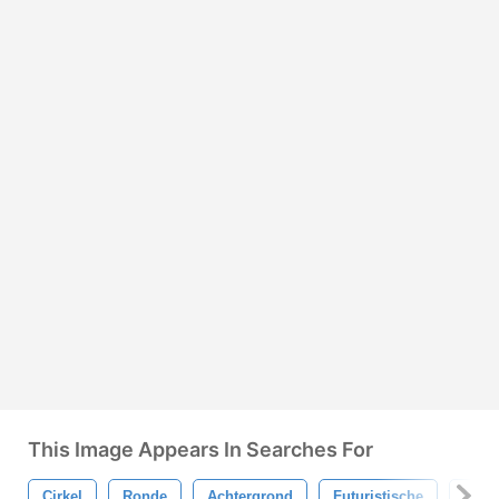
This Image Appears In Searches For
Cirkel
Ronde
Achtergrond
Futuristische
Scho