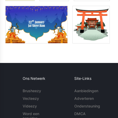
Ons Netwerk
Site-Links
Brusheezy
Aanbiedingen
Vecteezy
Adverteren
Videezy
Ondersteuning
Word een
DMCA