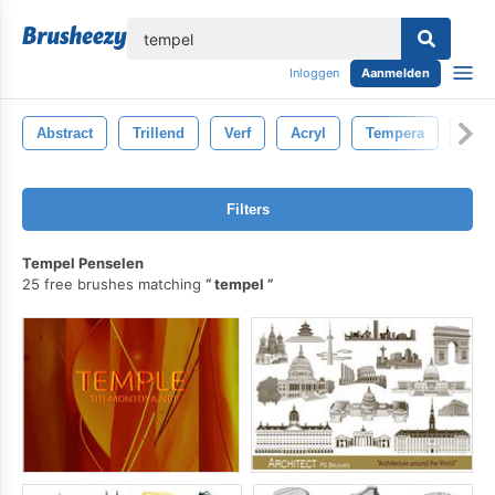
lose
Inloggen
Aanmelden
Abstract
Trillend
Verf
Acryl
Tempera
Effe
Filters
Tempel Penselen
25 free brushes matching
tempel