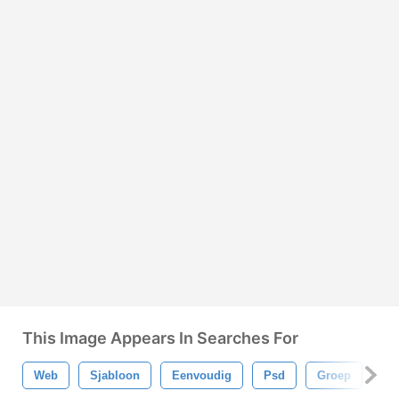
This Image Appears In Searches For
Web
Sjabloon
Eenvoudig
Psd
Groep
Br