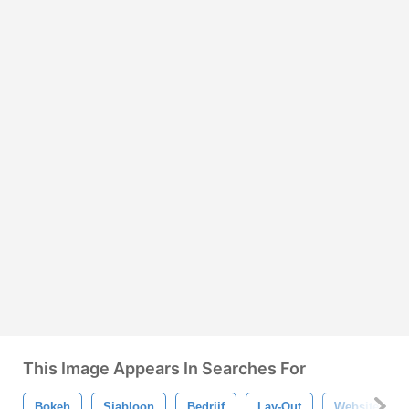
This Image Appears In Searches For
Bokeh
Sjabloon
Bedrijf
Lay-Out
Website Ont