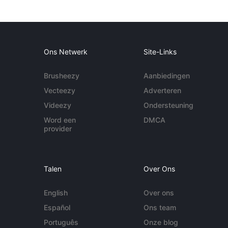
Ons Netwerk
Site-Links
Brusheezy
Aanbiedingen
Vecteezy
Adverteren
Videezy
Ondersteuning
Word een
DMCA
provider
Talen
Over Ons
English
Over ons
Español
Ons team
Português
Onze blog