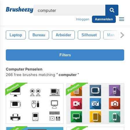
lose
Inloggen
Aanmelden
Laptop
Bureau
Arbeider
Silhouet
Man
Ty
Filters
Computer Penselen
266 free brushes matching
computer