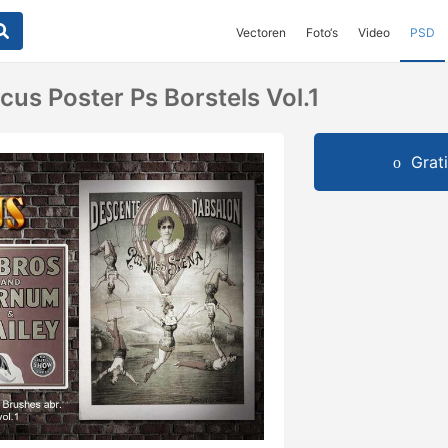
Vectoren
Foto‘s
Video
PSD
cus Poster Ps Borstels Vol.1
Grat