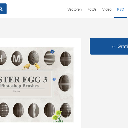
Vectoren
Foto‘s
Video
PSD
Grat