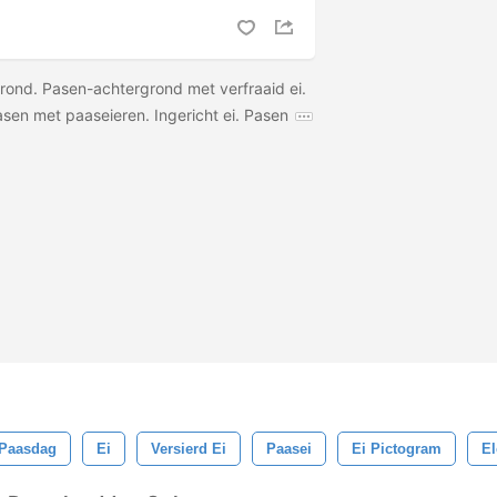
ond. Pasen-achtergrond met verfraaid ei.
asen met paaseieren. Ingericht ei. Pasen
Paasdag
Ei
Versierd Ei
Paasei
Ei Pictogram
E