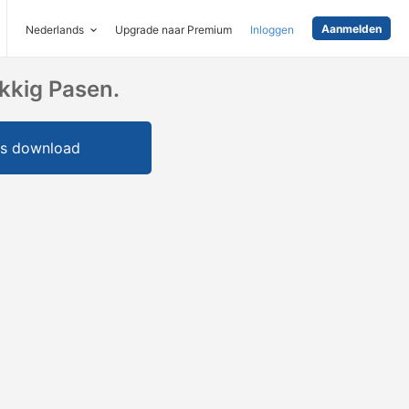
Aanmelden
Nederlands
Upgrade naar Premium
Inloggen
kkig Pasen.
is download