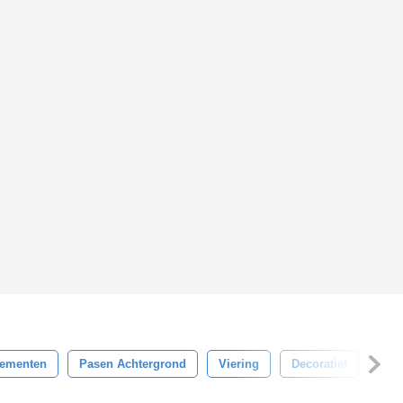
lementen
Pasen Achtergrond
Viering
Decoratief
Deco