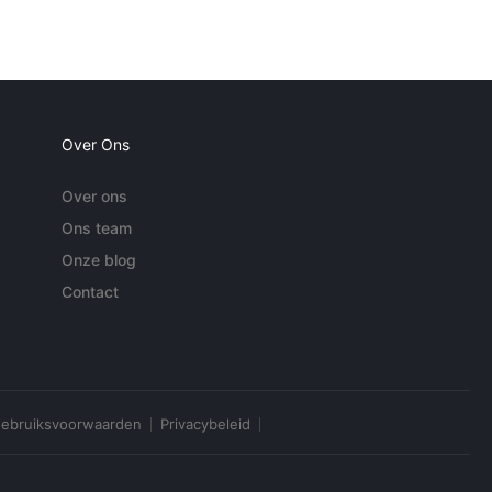
Over Ons
Over ons
Ons team
Onze blog
Contact
ebruiksvoorwaarden
Privacybeleid