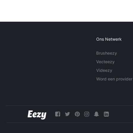
Ons Netwerk
Brusheezy
Vecteezy
Videezy
Word een provider