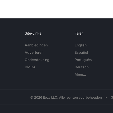
Site-Links
Talen
Aanbiedingen
English
Adverteren
Español
Ondersteuning
Português
DMCA
Deutsch
Meer...
•
© 2026 Eezy LLC. Alle rechten voorbehouden
G