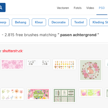
Vectoren
Foto‘s
Video
PSD
werp
Behang
Kleur
Decoratie
Textiel
Kleding S
-
2.815 free brushes matching
pasen achtergrond
or