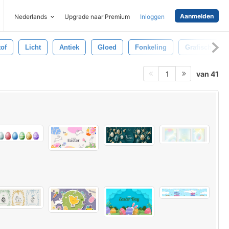
Aanmelden
Nederlands
Upgrade naar Premium
Inloggen
tof
Licht
Antiek
Gloed
Fonkeling
Grafisch
van 41
1