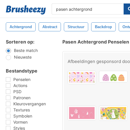
Achtergrond
Abstract
Structuur
Backdrop
Ont
Sorteren op:
Pasen Achtergrond Penselen
Beste match
Nieuwste
Afbeeldingen gesponsord do
Bestandstype
Penselen
Actions
PSD
Patronen
Kleurovergangen
Textures
Symbolen
Vormen
Styles