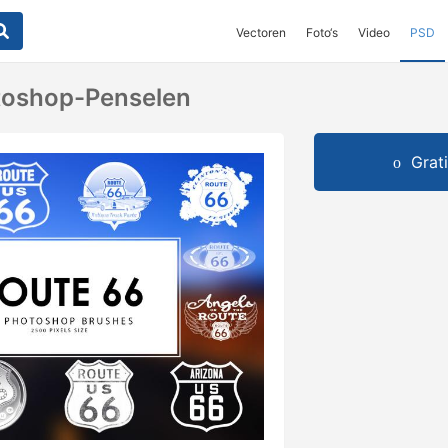
Vectoren
Foto‘s
Video
PSD
toshop-Penselen
Grat