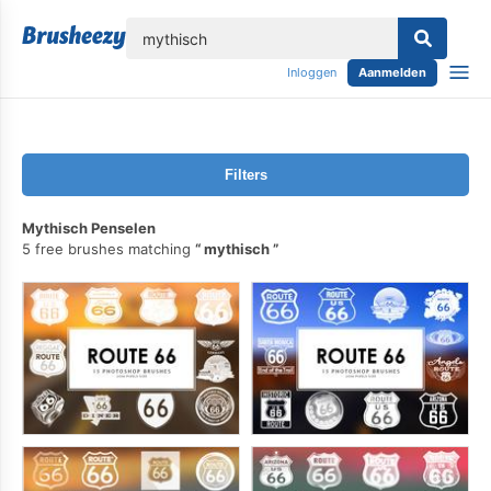
lose
Inloggen
Aanmelden
Filters
Mythisch Penselen
5 free brushes matching
mythisch