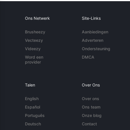
Ons Netwerk
Site-Links
Brusheezy
Aanbiedingen
Vecteezy
Adverteren
Videezy
Ondersteuning
Word een
DMCA
provider
Talen
Over Ons
English
Over ons
Español
Ons team
Português
Onze blog
Deutsch
Contact