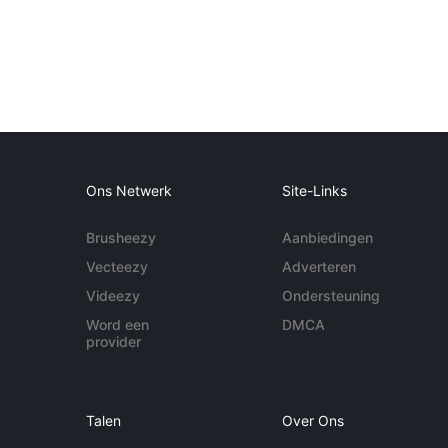
Ons Netwerk
Site-Links
Brusheezy
Aanbiedingen
Vecteezy
Adverteren
Videezy
Ondersteuning
Word een
DMCA
provider
Talen
Over Ons