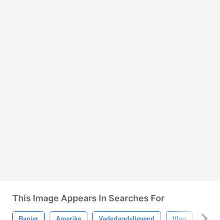
This Image Appears In Searches For
Banier
Amerika
Vaderlandslievend
Vlag
Veren