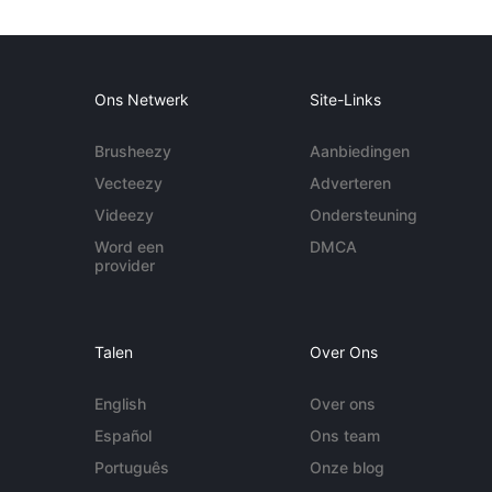
Ons Netwerk
Site-Links
Brusheezy
Aanbiedingen
Vecteezy
Adverteren
Videezy
Ondersteuning
Word een
DMCA
provider
Talen
Over Ons
English
Over ons
Español
Ons team
Português
Onze blog