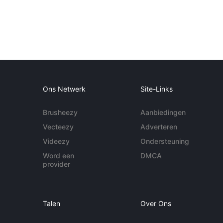
Ons Netwerk
Site-Links
Brusheezy
Aanbiedingen
Vecteezy
Adverteren
Videezy
Ondersteuning
Word een
DMCA
provider
Talen
Over Ons