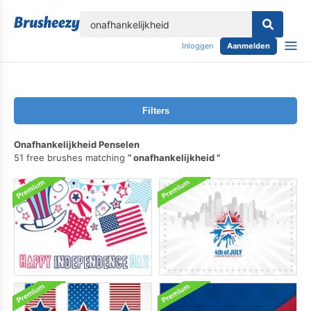
lose
Inloggen
Aanmelden
Filters
Onafhankelijkheid Penselen
51 free brushes matching
onafhankelijkheid