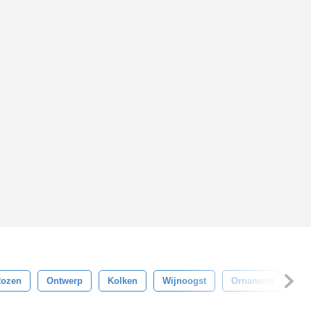
ozen
Ontwerp
Kolken
Wijnoogst
Ornament
Mo