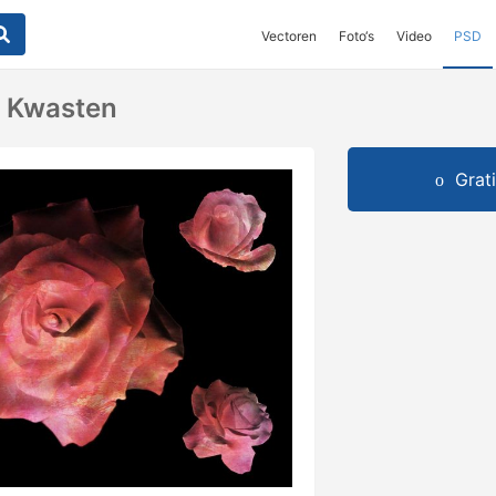
Vectoren
Foto‘s
Video
PSD
 Kwasten
Grat