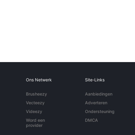
Ons Netwerk
Site-Links
Brusheezy
Aanbiedingen
Vecteezy
Adverteren
Videezy
Ondersteuning
Word een
DMCA
provider