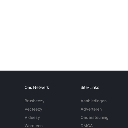
Ons Netwerk
Site-Links
Brusheezy
Aanbiedingen
Vecteezy
Adverteren
Videezy
Ondersteuning
Word een
DMCA