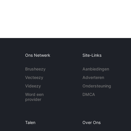
Ons Netwerk
Site-Links
Brusheezy
Aanbiedingen
Vecteezy
Adverteren
Videezy
Ondersteuning
Word een
DMCA
provider
Talen
Over Ons