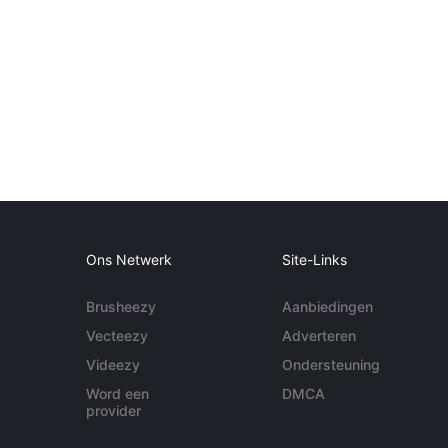
Ons Netwerk
Site-Links
Brusheezy
Aanbiedingen
Vecteezy
Adverteren
Videezy
Ondersteuning
Word een
DMCA
provider