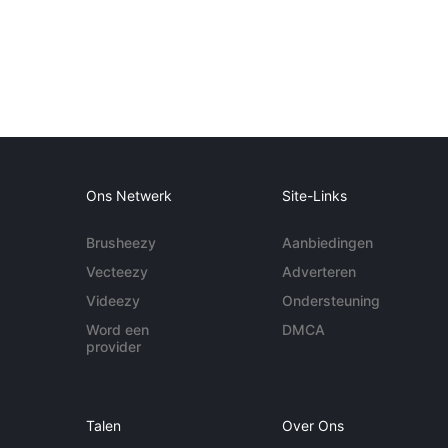
Ons Netwerk
Site-Links
Brusheezy
Aanbiedingen
Vecteezy
Adverteren
Videezy
Ondersteuning
Word een
DMCA
provider
Talen
Over Ons