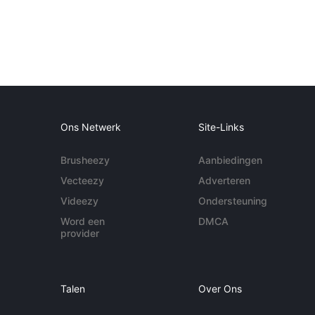
Ons Netwerk
Site-Links
Brusheezy
Aanbiedingen
Vecteezy
Adverteren
Videezy
Ondersteuning
Word een
DMCA
provider
Talen
Over Ons