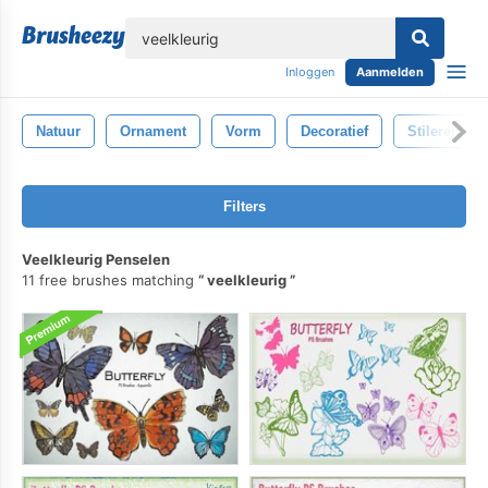
lose
Inloggen
Aanmelden
Natuur
Ornament
Vorm
Decoratief
Stileren
Filters
Veelkleurig Penselen
11 free brushes matching
veelkleurig