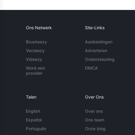
Ons Netwerk
Site-Links
Brusheezy
Aanbiedingen
Vecteezy
Adverteren
Videezy
Ondersteuning
Word een
DMCA
provider
Talen
Over Ons
English
Over ons
Español
Ons team
Português
Onze blog