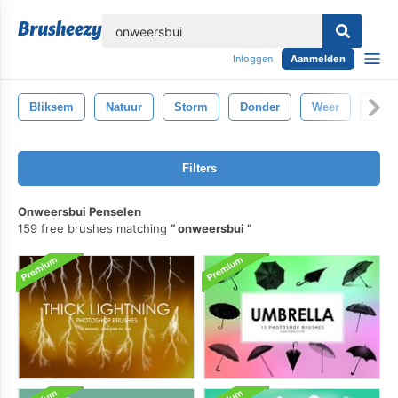
lose
Inloggen
Aanmelden
Bliksem
Natuur
Storm
Donder
Weer
Reg
Filters
Onweersbui Penselen
159 free brushes matching
onweersbui