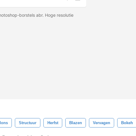
hotoshop-borstels abr. Hoge resolutie
lons
Structuur
Herfst
Blazen
Vervagen
Bokeh