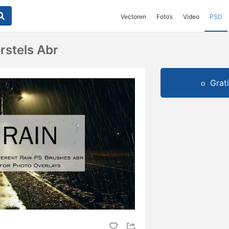
Vectoren
Foto‘s
Video
PSD
rstels Abr
Grat