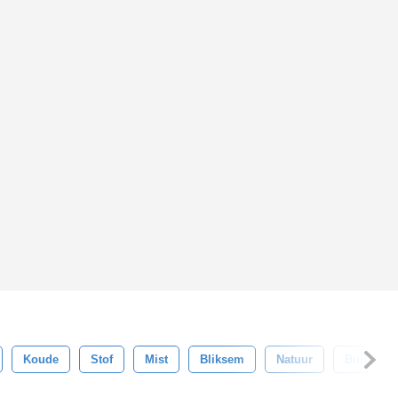
Koude
Stof
Mist
Bliksem
Natuur
Buitensh