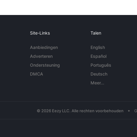
Site-Links
Talen
Aanbiedingen
English
Adverteren
Español
Ondersteuning
Português
DMCA
Deutsch
Meer...
•
© 2026 Eezy LLC. Alle rechten voorbehouden
G