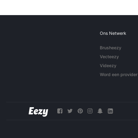
Ons Netwerk
Brusheezy
Vecteezy
Videezy
Word een provider