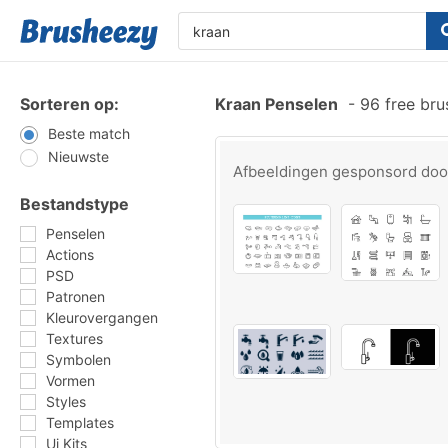
Sorteren op:
Kraan Penselen
-
96 free br
Beste match
Nieuwste
Afbeeldingen gesponsord do
Bestandstype
Penselen
Actions
PSD
Patronen
Kleurovergangen
Textures
Symbolen
Vormen
Styles
Templates
Ui Kits