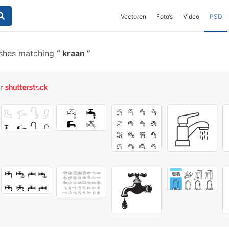
Vectoren
Foto‘s
Video
PSD
ushes matching
kraan
or