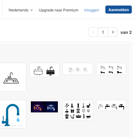
Aanmelden
Nederlands
Upgrade naar Premium
Inloggen
van 2
1