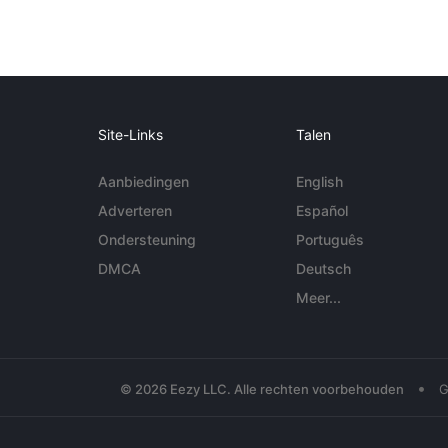
Site-Links
Talen
Aanbiedingen
English
Adverteren
Español
Ondersteuning
Português
DMCA
Deutsch
Meer...
•
© 2026 Eezy LLC. Alle rechten voorbehouden
G