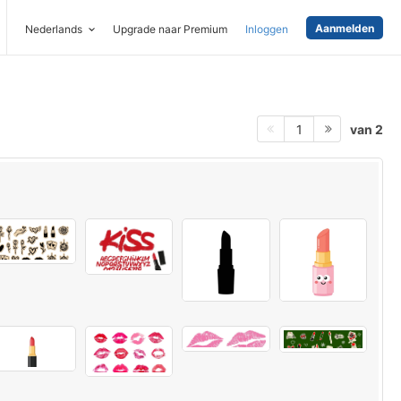
Aanmelden
Nederlands
Upgrade naar Premium
Inloggen
van 2
1