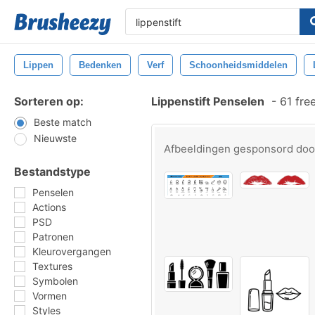
Lippen
Bedenken
Verf
Schoonheidsmiddelen
Sorteren op:
Lippenstift Penselen
-
61 fre
Beste match
Nieuwste
Afbeeldingen gesponsord do
Bestandstype
Penselen
Actions
PSD
Patronen
Kleurovergangen
Textures
Symbolen
Vormen
Styles