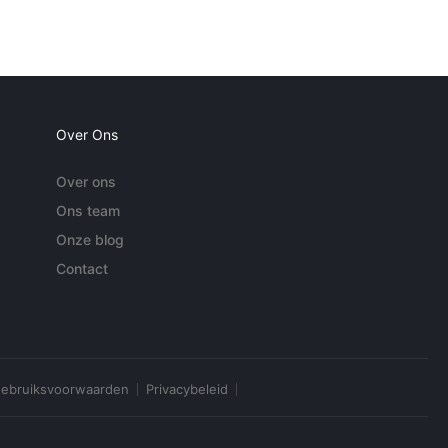
Over Ons
Over ons
Ons team
Onze blog
Contact
ebruiksvoorwaarden
Privacybeleid