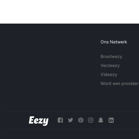
Ons Netwerk
Brusheezy
Vecteezy
Videezy
Word een provider