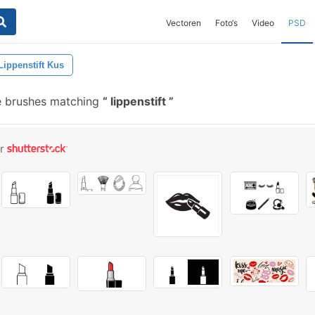
Vectoren
Foto‘s
Video
PSD
Lippenstift Kus
e brushes matching
lippenstift
or