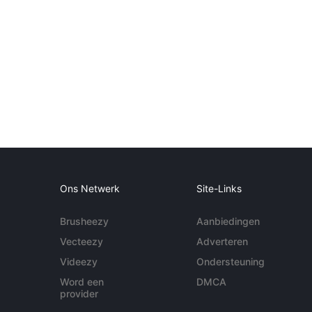
Ons Netwerk
Site-Links
Brusheezy
Aanbiedingen
Vecteezy
Adverteren
Videezy
Ondersteuning
Word een
DMCA
provider