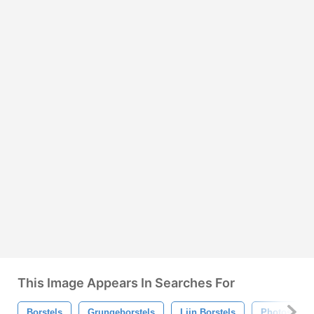
This Image Appears In Searches For
Borstels
Grungeborstels
Lijn Borstels
Photoshopb