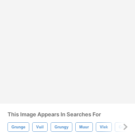
This Image Appears In Searches For
Grunge
Vuil
Grungy
Muur
Vlek
Grond