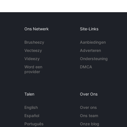
Ons Netwerk
Site-Links
Brusheezy
Aanbiedingen
Vecteezy
Adverteren
Videezy
Ondersteuning
Word een
DMCA
provider
Talen
Over Ons
English
Over ons
Español
Ons team
Português
Onze blog