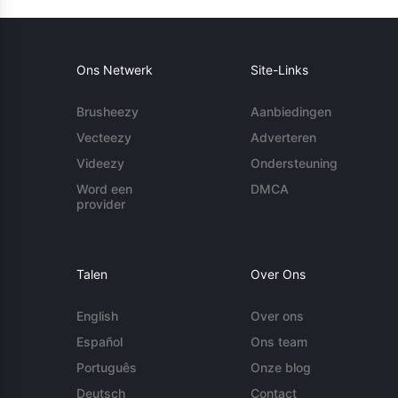
Ons Netwerk
Site-Links
Brusheezy
Aanbiedingen
Vecteezy
Adverteren
Videezy
Ondersteuning
Word een
DMCA
provider
Talen
Over Ons
English
Over ons
Español
Ons team
Português
Onze blog
Deutsch
Contact