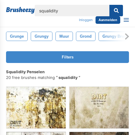
lose
Inloggen
Aanmelden
Grunge
Grungy
Muur
Grond
Grungy Brush
Filters
Squalidity Penselen
20 free brushes matching
squalidity