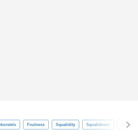
borstels
Foulness
Squalidity
Squalidness
Smerigh