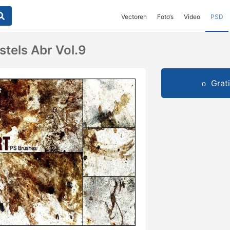
Vectoren
Foto‘s
Video
PSD
stels Abr Vol.9
Grat