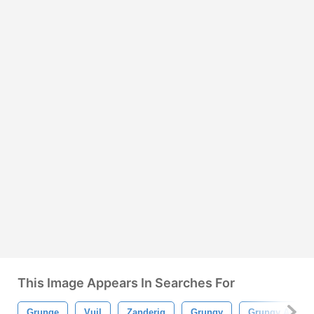
This Image Appears In Searches For
Grunge
Vuil
Zanderig
Grungy
Grungy Achter