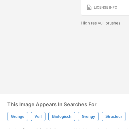
LICENSE INFO
High res vuil brushes
This Image Appears In Searches For
Grunge
Vuil
Biologisch
Grungy
Structuur