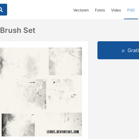
Vectoren
Foto‘s
Video
PSD
 Brush Set
Grat