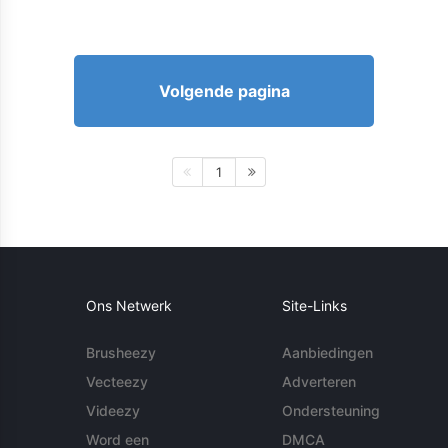
Volgende pagina
1
Ons Netwerk
Site-Links
Brusheezy
Aanbiedingen
Vecteezy
Adverteren
Videezy
Ondersteuning
Word een
DMCA