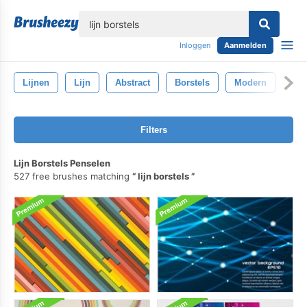
lose
Inloggen
Aanmelden
Lijnen
Lijn
Abstract
Borstels
Modern
Filters
Lijn Borstels Penselen
527 free brushes matching
lijn borstels