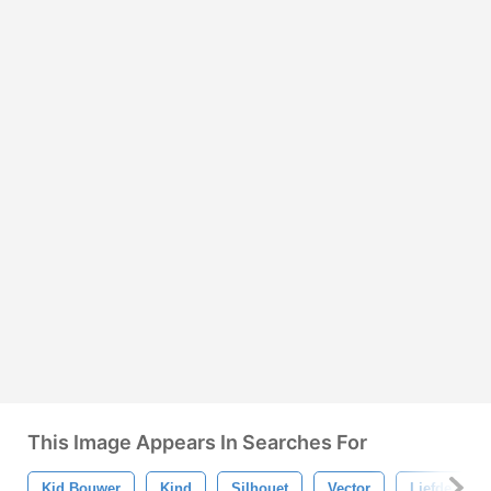
This Image Appears In Searches For
Kid Bouwer
Kind
Silhouet
Vector
Liefde