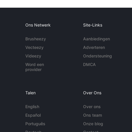
Ons Netwerk
Site-Links
Brusheezy
Aanbiedingen
Vecteezy
Adverteren
Videezy
Ondersteuning
Word een
DMCA
provider
Talen
Over Ons
English
Over ons
Español
Ons team
Português
Onze blog