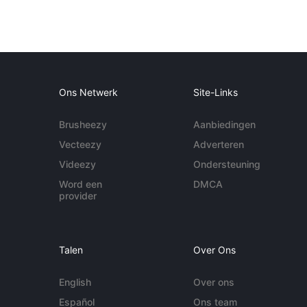
Ons Netwerk
Site-Links
Brusheezy
Aanbiedingen
Vecteezy
Adverteren
Videezy
Ondersteuning
Word een
DMCA
provider
Talen
Over Ons
English
Over ons
Español
Ons team