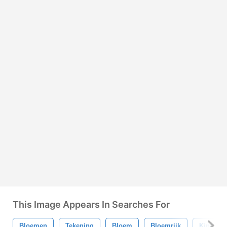
This Image Appears In Searches For
Bloemen
Tekening
Bloem
Bloemrijk
Kind