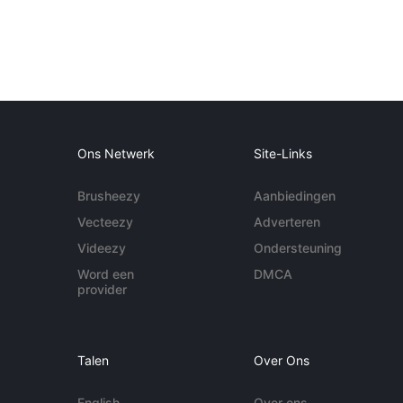
Ons Netwerk
Site-Links
Brusheezy
Aanbiedingen
Vecteezy
Adverteren
Videezy
Ondersteuning
Word een
DMCA
provider
Talen
Over Ons
English
Over ons