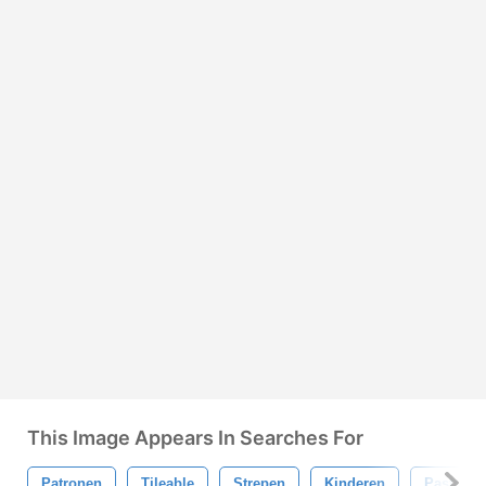
This Image Appears In Searches For
Patronen
Tileable
Strepen
Kinderen
Pastel K