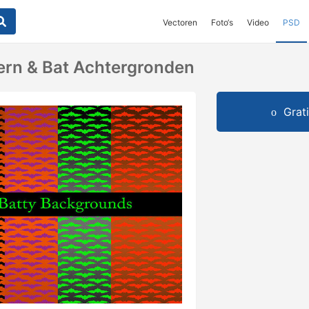
Vectoren
Foto‘s
Video
PSD
tern & Bat Achtergronden
Grat