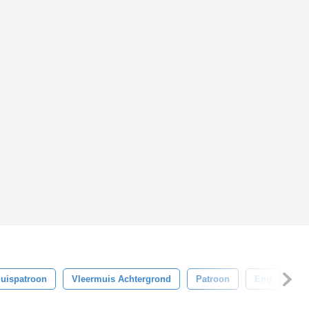
uispatroon
Vleermuis Achtergrond
Patroon
Eng
Ge