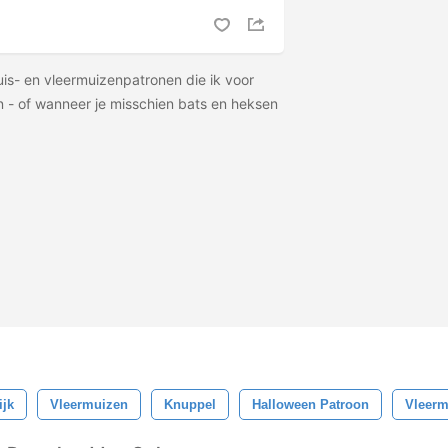
uis- en vleermuizenpatronen die ik voor
 - of wanneer je misschien bats en heksen
ijk
Vleermuizen
Knuppel
Halloween Patroon
Vleerm