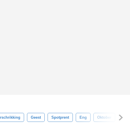
rschrikking
Geest
Spotprent
Eng
Oktober
Vaka