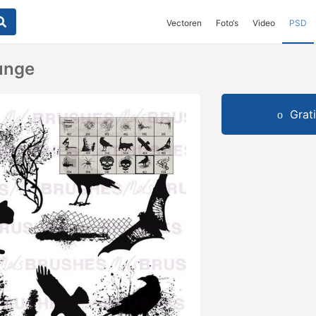
Vectoren
Foto‘s
Video
PSD
unge
Grat