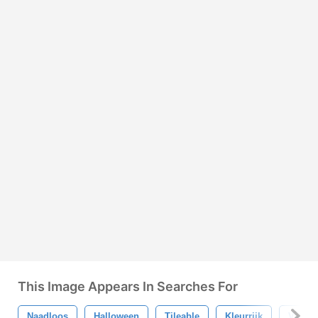
This Image Appears In Searches For
Naadloos
Halloween
Tileable
Kleurrijk
Vakant