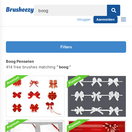
lose
Inloggen
Aanmelden
Filters
Boog Penselen
414 free brushes matching
boog