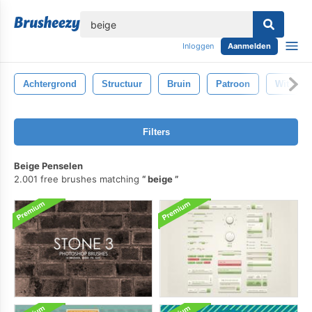
lose
Inloggen
Aanmelden
Achtergrond
Structuur
Bruin
Patroon
Wit
Filters
Beige Penselen
2.001 free brushes matching
beige