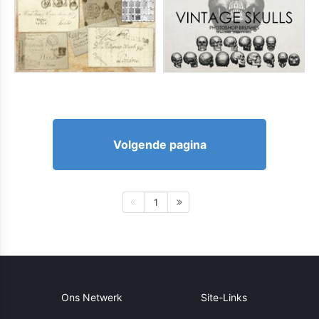
Volgende pagina
1
Ons Netwerk
Site-Links