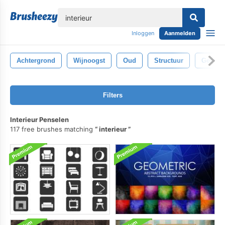
lose
Inloggen
Aanmelden
Achtergrond
Wijnoogst
Oud
Structuur
Getextu
Filters
Interieur Penselen
117 free brushes matching
interieur