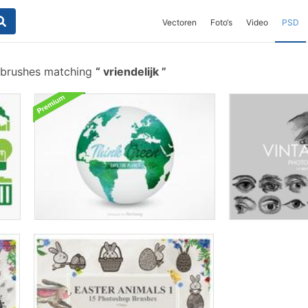
Vectoren
Foto‘s
Video
PSD
 brushes matching
vriendelijk