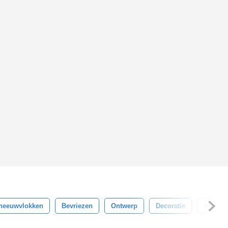
neeuwvlokken
Bevriezen
Ontwerp
Decoratie
Koel