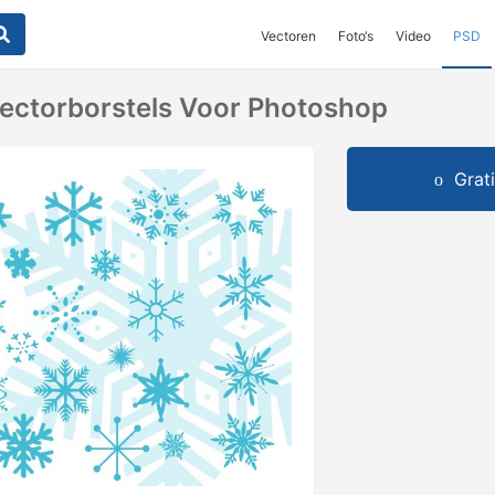
Vectoren
Foto‘s
Video
PSD
ectorborstels Voor Photoshop
Grat