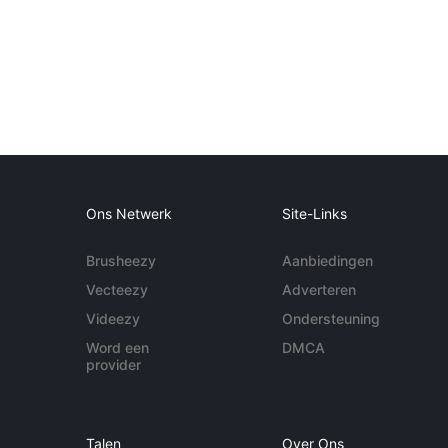
Ons Netwerk
Site-Links
Brusheezy
Aanbiedingen
Vecteezy
Adverteren
Videezy
Ondersteuning
Word een
DMCA
provider
Talen
Over Ons