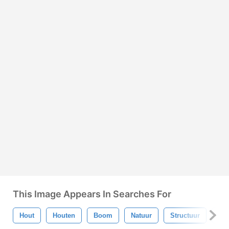
This Image Appears In Searches For
Hout
Houten
Boom
Natuur
Structuur
Gr